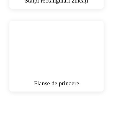
Stâlpi rectangulari zincați
Flanșe de prindere