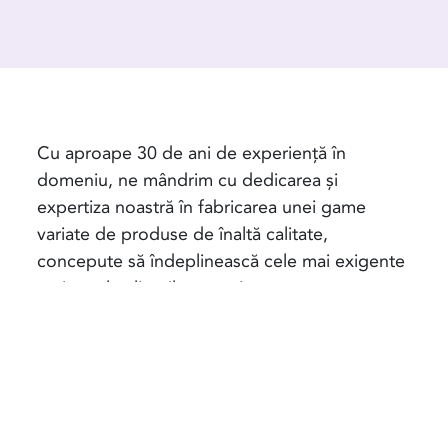
Cu aproape 30 de ani de experiență în
domeniu, ne mândrim cu dedicarea și
expertiza noastră în fabricarea unei game
variate de produse de înaltă calitate,
concepute să îndeplinească cele mai exigente
cerințe ale clienților noștri.
Certificări
Compania Dial S.A. este acreditată de Bureau
Veritas prin ISO 9001/2015 care reprezintă un